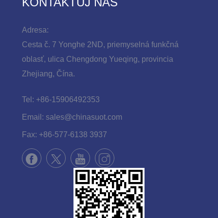
KONTAKTUJ NÁS
Adresa:
Cesta č. 7 Yonghe 2ND, priemyselná funkčná
oblasť, ulica Chengdong Yueqing, provincia
Zhejiang, Čína.
Tel:
+86-15906492353
Email:
sales@chinasuot.com
Fax:
+86-577-6138 3937