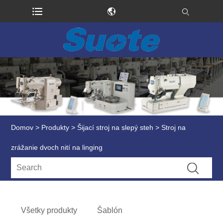
Domov
>
Produkty
>
Šijací stroj na slepý steh
> Stroj na
zrážanie dvoch nití na linging
Všetky produkty
Šablón