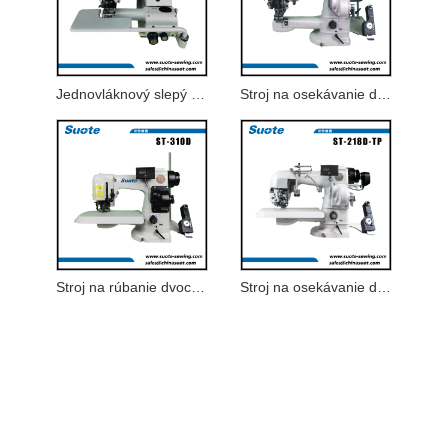
Jednovláknový slepý stehovací stroj
Stroj na osekávanie dvoch nití na podšívku rukávov
Stroj na rúbanie dvoch nití
Stroj na osekávanie dvoch nití pod golierom