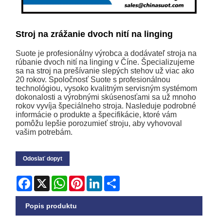
Stroj na zrážanie dvoch nití na linging
Suote je profesionálny výrobca a dodávateľ stroja na
rúbanie dvoch nití na linging v Číne. Špecializujeme
sa na stroj na prešívanie slepých stehov už viac ako
20 rokov. Spoločnosť Suote s profesionálnou
technológiou, vysoko kvalitným servisným systémom
dokonalosti a výrobnými skúsenosťami sa už mnoho
rokov vyvíja špeciálneho stroja. Nasleduje podrobné
informácie o produkte a špecifikácie, ktoré vám
pomôžu lepšie porozumieť stroju, aby vyhovoval
vašim potrebám.
Odoslať dopyt
Facebook
X
WhatsApp
Pinterest
LinkedIn
Share
Popis produktu