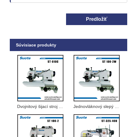
Predložiť
Súvisiace produkty
Dvojnitový šijací stroj so slepým stehom na výrobu poťahov na autosedačky
Jednovláknový slepý steh na stroji Tenký až stredne hrubý materiál