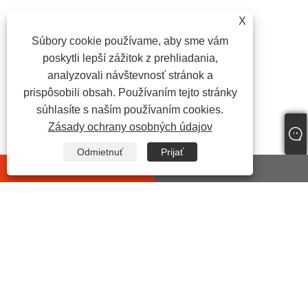
X
Súbory cookie používame, aby sme vám
poskytli lepší zážitok z prehliadania,
analyzovali návštevnosť stránok a
prispôsobili obsah. Používaním tejto stránky
súhlasíte s naším používaním cookies.
Zásady ochrany osobných údajov
Odmietnuť
Prijať
whatsapp
E-mail
KONTAKTUJ NÁS
Adresa:
Cesta č. 7 Yonghe 2ND, priemyselná funkčná
oblasť, ulica Chengdong Yueqing, provincia