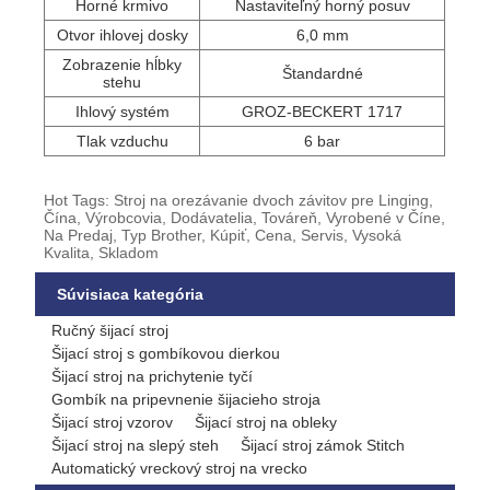
Horné krmivo
Nastaviteľný horný posuv
Otvor ihlovej dosky
6,0 mm
Zobrazenie hĺbky
Štandardné
stehu
Ihlový systém
GROZ-BECKERT 1717
Tlak vzduchu
6 bar
Hot Tags: Stroj na orezávanie dvoch závitov pre Linging,
Čína, Výrobcovia, Dodávatelia, Továreň, Vyrobené v Číne,
Na Predaj, Typ Brother, Kúpiť, Cena, Servis, Vysoká
Kvalita, Skladom
Súvisiaca kategória
Ručný šijací stroj
Šijací stroj s gombíkovou dierkou
Šijací stroj na prichytenie tyčí
Gombík na pripevnenie šijacieho stroja
Šijací stroj vzorov
Šijací stroj na obleky
Šijací stroj na slepý steh
Šijací stroj zámok Stitch
Automatický vreckový stroj na vrecko