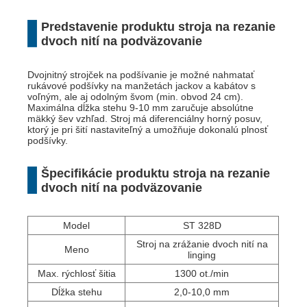
Predstavenie produktu stroja na rezanie
dvoch nití na podväzovanie
Dvojnitný strojček na podšívanie je možné nahmatať
rukávové podšívky na manžetách jackov a kabátov s
voľným, ale aj odolným švom (min. obvod 24 cm).
Maximálna dĺžka stehu 9-10 mm zaručuje absolútne
mäkký šev vzhľad. Stroj má diferenciálny horný posuv,
ktorý je pri šití nastaviteľný a umožňuje dokonalú plnosť
podšívky.
Špecifikácie produktu stroja na rezanie
dvoch nití na podväzovanie
Model
ST 328D
Stroj na zrážanie dvoch nití na
Meno
linging
Max. rýchlosť šitia
1300 ot./min
Dĺžka stehu
2,0-10,0 mm